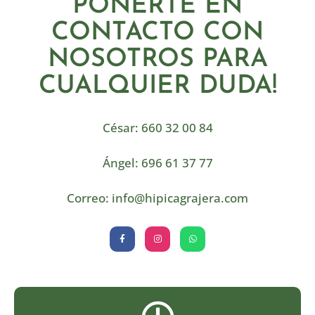
PONERTE EN
CONTACTO CON
NOSOTROS PARA
CUALQUIER DUDA!
César: 660 32 00 84
Ángel: 696 61 37 77
Correo: info@hipicagrajera.com
F
I
W
a
n
h
c
s
a
e
t
t
b
a
s
o
g
a
o
r
p
k
a
p
-
m
f