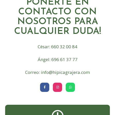
PONERTE EN
CONTACTO CON
NOSOTROS PARA
CUALQUIER DUDA!
César: 660 32 00 84
Ángel: 696 61 37 77
Correo: info@hipicagrajera.com
F
I
W
a
n
h
c
s
a
e
t
t
b
a
s
o
g
a
o
r
p
k
a
p
-
m
f